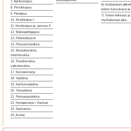
vastuulauseke
7. Aprikoosipuu
6) Istuttamisen jälke
8. Persikkapuu
toinen kasvukausi ja 
9. Pluotipuu
7) Toinen leikkaus ja
10. Kirsikkapuu I
myöhäisempi aika
11. Kirsikkapuu ja -pensas II
12. Makeapihlajapuu
13. Pähkinäkasvit
14. Pensasmustikka
15. Mustaherukka,
viherherukka
16. Punaherukka,
valkoherukka
17. Karviaismarja
18. Vadelma
19. Karhunvadelma
20. Teivadelma
21. Pensaspuolukka
22. Hunajamarja l. Haskap
23. Saskatoon
24. Aronia