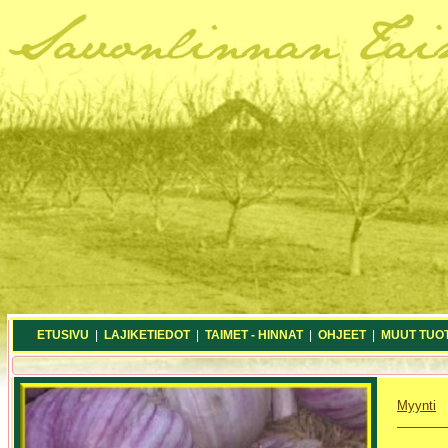
ETUSIVU
|
LAJIKETIEDOT
|
TAIMET - HINNAT
|
OHJEET
|
MUUT TUO
Myynti