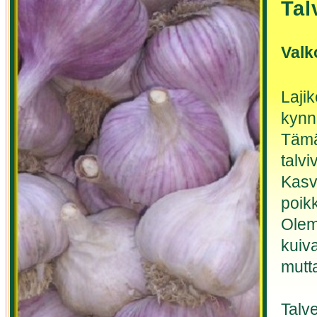
Tal
Valk
Laji
kynn
Tämä
talvi
Kasva
poikk
Olemm
kuiv
mutta
Talv