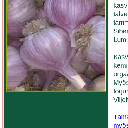
kasv
talve
tammi
Sibe
Lumi
Kasv
kemi
orgaa
Myös
torju
Vilje
Tämä
myös