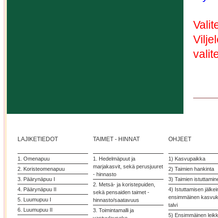
Valit
Vilj
valit
LAJIKETIEDOT
TAIMET - HINNAT
OHJEET
1. Omenapuu
1. Hedelmäpuut ja
1) Kasvupaikka
marjakasvit, sekä perusjuuret
2. Koristeomenapuu
2) Taimien hankinta
- hinnasto
3. Päärynäpuu I
3) Taimien istuttamin
2. Metsä- ja koristepuiden,
4. Päärynäpuu II
4) Istuttamisen jälke
sekä pensaiden taimet -
ensimmäinen kasvuka
5. Luumupuu I
hinnasto/saatavuus
talvi
6. Luumupuu II
3. Toimintamalli ja
5) Ensimmäinen leik