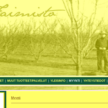
ET
|
MUUT TUOTTEET/PALVELUT
|
YLEISINFO
|
MYYNTI
|
YHTEYSTIEDOT
Myynti