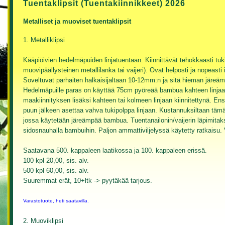
Tuentaklipsit (Tuentakiinnikkeet) 2026
Metalliset ja muoviset tuentaklipsit
1. Metalliklipsi
Kääpiöivien hedelmäpuiden linjatuentaan. Kiinnittävät tehokkaasti tuki
muovipäällysteinen metallilanka tai vaijeri). Ovat helposti ja nopeasti
Soveltuvat parhaiten halkaisijaltaan 10-12mm:n ja sitä hieman järeä
Hedelmäpuille paras on käyttää 75cm pyöreää bambua kahteen linjaan 
maakiinnityksen lisäksi kahteen tai kolmeen linjaan kiinnitettynä. En
puun jälkeen asettaa vahva tukipolppa linjaan. Kustannuksiltaan tämä
jossa käytetään järeämpää bambua. Tuentanailonin/vaijerin läpimitak
sidosnauhalla bambuihin. Paljon ammattiviljelyssä käytetty ratkaisu.
Saatavana 500. kappaleen laatikossa ja 100. kappaleen erissä.
100 kpl 20,00, sis. alv.
500 kpl 60,00, sis. alv.
Suuremmat erät, 10+ltk -> pyytäkää tarjous.
Varastotuote, heti saatavilla.
2. Muoviklipsi