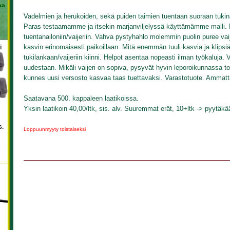
Vadelmien ja herukoiden, sekä puiden taimien tuentaan suoraan tukinai
Paras testaamamme ja itsekin marjanviljelyssä käyttämämme malli.
tuentanailoniin/vaijeriin. Vahva pystyhahlo molemmin puolin puree vaij
kasvin erinomaisesti paikoillaan. Mitä enemmän tuuli kasvia ja klipsi
tukilankaan/vaijeriin kiinni. Helpot asentaa nopeasti ilman työkaluja.
uudestaan. Mikäli vaijeri on sopiva, pysyvät hyvin leporoikunnassa t
kunnes uusi versosto kasvaa taas tuettavaksi. Varastotuote. Ammatti
Saatavana 500. kappaleen laatikoissa.
Yksin laatikoin 40,00/ltk, sis. alv. Suuremmat erät, 10+ltk -> pyytäkä
Loppuunmyyty toistaiseksi