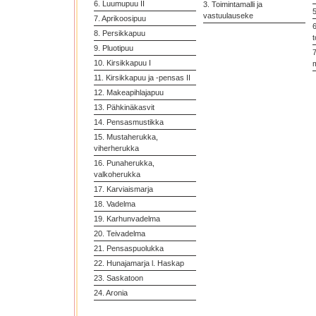
6. Luumupuu II
3. Toimintamalli ja
vastuulauseke
7. Aprikoosipuu
6
8. Persikkapuu
t
9. Pluotipuu
7
10. Kirsikkapuu I
11. Kirsikkapuu ja -pensas II
12. Makeapihlajapuu
13. Pähkinäkasvit
14. Pensasmustikka
15. Mustaherukka,
viherherukka
16. Punaherukka,
valkoherukka
17. Karviaismarja
18. Vadelma
19. Karhunvadelma
20. Teivadelma
21. Pensaspuolukka
22. Hunajamarja l. Haskap
23. Saskatoon
24. Aronia