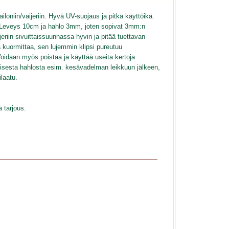
loniin/vaijeriin. Hyvä UV-suojaus ja pitkä käyttöikä.
 Leveys 10cm ja hahlo 3mm, joten sopivat 3mm:n
eriin sivuittaissuunnassa hyvin ja pitää tuettavan
ä kuormittaa, sen lujemmin klipsi pureutuu
 Voidaan myös poistaa ja käyttää useita kertoja
oisesta hahlosta esim. kesävadelman leikkuun jälkeen,
laatu.
ä tarjous.