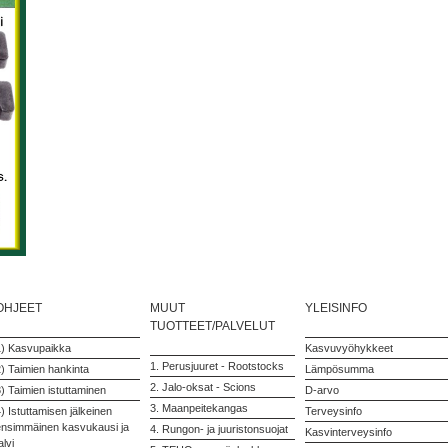
OHJEET
MUUT
YLEISINFO
TUOTTEET/PALVELUT
1) Kasvupaikka
Kasvuvyöhykkeet
1. Perusjuuret - Rootstocks
) Taimien hankinta
Lämpösumma
2. Jalo-oksat - Scions
) Taimien istuttaminen
D-arvo
3. Maanpeitekangas
) Istuttamisen jälkeinen
Terveysinfo
ensimmäinen kasvukausi ja
4. Rungon- ja juuristonsuojat
Kasvinterveysinfo
alvi