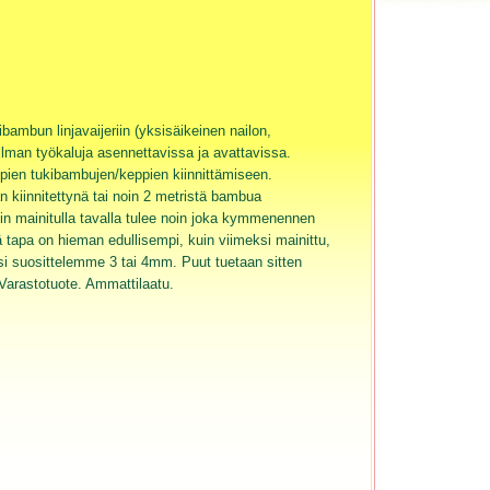
bambun linjavaijeriin (yksisäikeinen nailon,
 ilman työkaluja asennettavissa ja avattavissa.
mpien tukibambujen/keppien kiinnittämiseen.
kiinnitettynä tai noin 2 metristä bambua
sin mainitulla tavalla tulee noin joka kymmenennen
 tapa on hieman edullisempi, kuin viimeksi mainittu,
si suosittelemme 3 tai 4mm. Puut tuetaan sitten
 Varastotuote. Ammattilaatu.