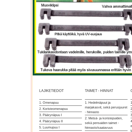
LAJIKETIEDOT
TAIMET - HINNAT
1. Omenapuu
1. Hedelmäpuut ja
marjakasvit, sekä perusjuuret
2. Koristeomenapuu
2
- hinnasto
3. Päärynäpuu I
3
2. Metsä- ja koristepuiden,
4. Päärynäpuu II
4
sekä pensaiden taimet -
5. Luumupuu I
hinnasto/saatavuus
t