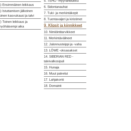
5. TEHO -myyränloukku
5) Ensimmäinen leikkaus
6. Sidontanauhat
) Istuttamisen jälkeinen
7. Tuki- ja merkintäkepit
oinen kasvukausi ja talvi
8. Tuentavaijeri ja kiristimet
) Toinen leikkaus ja
9. Klipsit ja kiinnikkeet
myöhäisempi aika
10. Nimiöintitarvikkeet
11. Merkintävälineet
12. Jalonnusteippi ja -vaha
13. LÖWE -oksasakset
14. SIBERIAN RED -
talvivalkosipuli
15. Hunaja
16. Muut palvelut
17. Lahjakortti
18. Domainit