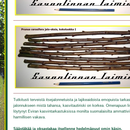
Tutkitusti terveistä itsejalonnetuista ja lajikeaidoista emopuista tark
jalonnukseen mistä tahansa, kasvitautiriski on korkea. Omenapuun li
löytynyt Eviran kasvintarkastuksissa monilta suomalaisilta ammattivi
harmillisen vakava.
Säästäkää ja oksastakaa itsellenne hedelmäpuut omin käsin.