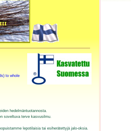
ds) to whole
kkeiden hedelmäntuotannosta.
n soveltuva terve kasvusilmu.
mopuistamme lepotilaisia tai esiherätettyjä jalo-oksia.