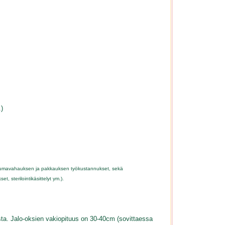
.)
, kuumavahauksen ja pakkauksen työkustannukset, sekä
, sterilointikäsittelyt ym.).
a. Jalo-oksien vakiopituus on 30-40cm (sovittaessa