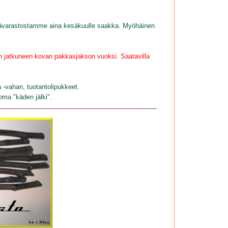
kylmävarastostamme aina kesäkuulle saakka. Myöhäinen
n jatkuneen kovan pakkasjakson vuoksi. Saatavilla
a -vahan, tuotantolipukkeet.
 oma "käden jälki".