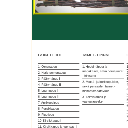
LAJIKETIEDOT
TAIMET - HINNAT
1. Omenapuu
1. Hedelmäpuut ja
marjakasvit, sekä perusjuuret
2. Koristeomenapuu
2
- hinnasto
3. Päärynäpuu I
3
2. Metsä- ja koristepuiden,
4. Päärynäpuu II
4
sekä pensaiden taimet -
5. Luumupuu I
hinnasto/saatavuus
t
6. Luumupuu II
3. Toimintamalli ja
vastuulauseke
7. Aprikoosipuu
6
8. Persikkapuu
t
9. Pluotipuu
7
10. Kirsikkapuu I
11. Kirsikkapuu ja -pensas II