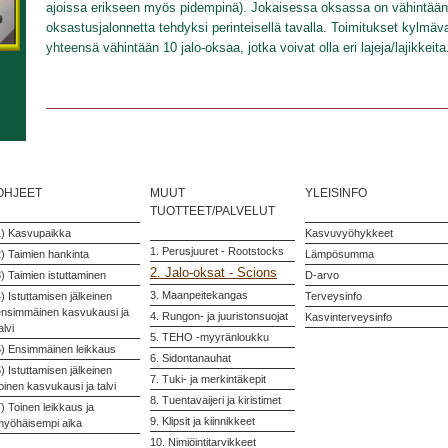
ajoissa erikseen myös pidempinä). Jokaisessa oksassa on vähintään 
oksastusjalonnetta tehdyksi perinteisellä tavalla. Toimitukset kylmä
yhteensä vähintään 10 jalo-oksaa, jotka voivat olla eri lajeja/lajikkeita
OHJEET
MUUT
YLEISINFO
TUOTTEET/PALVELUT
1) Kasvupaikka
Kasvuvyöhykkeet
1. Perusjuuret - Rootstocks
) Taimien hankinta
Lämpösumma
2. Jalo-oksat - Scions
) Taimien istuttaminen
D-arvo
3. Maanpeitekangas
) Istuttamisen jälkeinen
Terveysinfo
ensimmäinen kasvukausi ja
4. Rungon- ja juuristonsuojat
Kasvinterveysinfo
alvi
5. TEHO -myyränloukku
5) Ensimmäinen leikkaus
6. Sidontanauhat
) Istuttamisen jälkeinen
7. Tuki- ja merkintäkepit
oinen kasvukausi ja talvi
8. Tuentavaijeri ja kiristimet
) Toinen leikkaus ja
9. Klipsit ja kiinnikkeet
myöhäisempi aika
10. Nimiöintitarvikkeet