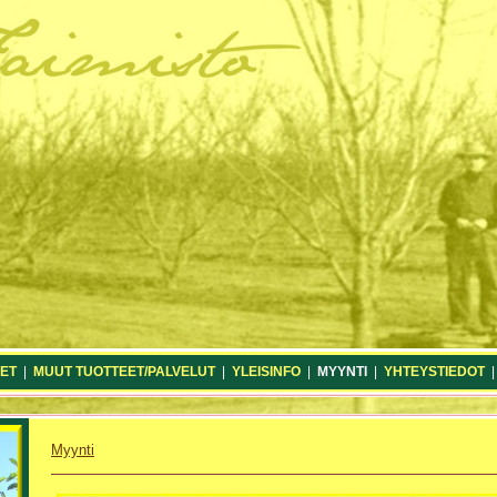
ET
|
MUUT TUOTTEET/PALVELUT
|
YLEISINFO
|
MYYNTI
|
YHTEYSTIEDOT
Myynti