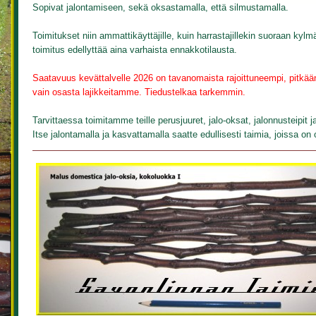
Sopivat jalontamiseen, sekä oksastamalla, että silmustamalla.
Toimitukset niin ammattikäyttäjille, kuin harrastajillekin suoraan 
toimitus edellyttää aina varhaista ennakkotilausta.
Saatavuus kevättalvelle 2026 on tavanomaista rajoittuneempi, pitkää
vain osasta lajikkeitamme. Tiedustelkaa tarkemmin.
Tarvittaessa toimitamme teille perusjuuret, jalo-oksat, jalonnusteipit j
Itse jalontamalla ja kasvattamalla saatte edullisesti taimia, joissa on