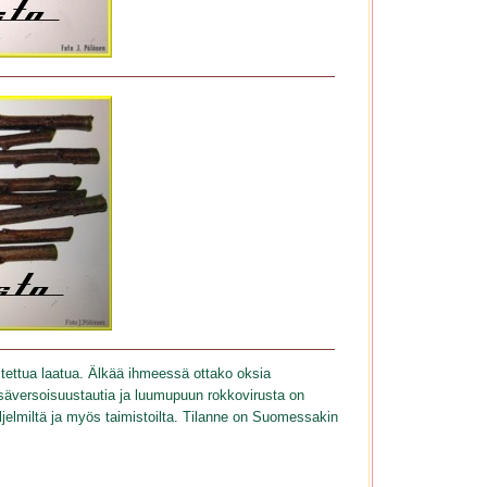
astettua laatua. Älkää ihmeessä ottako oksia
säversoisuustautia ja luumupuun rokkovirusta on
ljelmiltä ja myös taimistoilta. Tilanne on Suomessakin