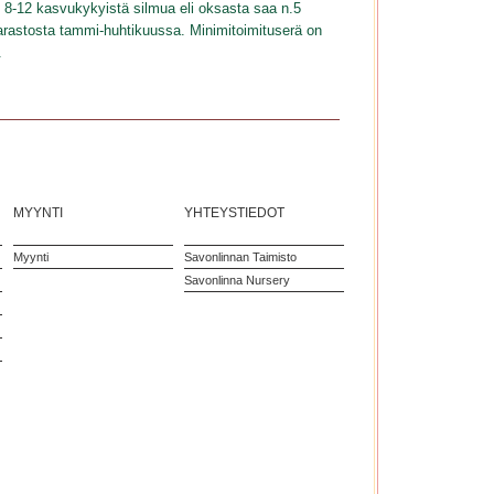
8-12 kasvukykyistä silmua eli oksasta saa n.5
varastosta tammi-huhtikuussa. Minimitoimituserä on
.
MYYNTI
YHTEYSTIEDOT
Myynti
Savonlinnan Taimisto
Savonlinna Nursery