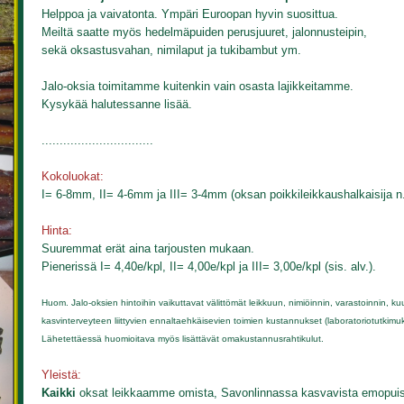
Helppoa ja vaivatonta. Ympäri Euroopan hyvin suosittua.
Meiltä saatte myös hedelmäpuiden perusjuuret, jalonnusteipin,
sekä oksastusvahan, nimilaput ja tukibambut ym.
Jalo-oksia toimitamme kuitenkin vain osasta lajikkeitamme.
Kysykää halutessanne lisää.
...............................
Kokoluokat:
I= 6-8mm, II= 4-6mm ja III= 3-4mm (oksan poikkileikkaushalkaisija n
Hinta:
Suuremmat erät aina tarjousten mukaan.
Pienerissä I= 4,40e/kpl, II= 4,00e/kpl ja III= 3,00e/kpl (sis. alv.).
Huom. Jalo-oksien hintoihin vaikuttavat välittömät leikkuun, nimiöinnin, varastoinnin
kasvinterveyteen liittyvien ennaltaehkäisevien toimien kustannukset (laboratoriotutkimukset
Lähetettäessä huomioitava myös lisättävät omakustannusrahtikulut.
Yleistä:
Kaikki
oksat leikkaamme omista, Savonlinnassa kasvavista emopuist