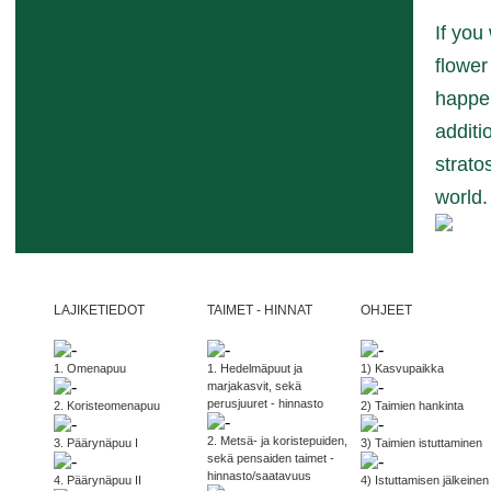
If you
flower
happen
additi
strato
world.
LAJIKETIEDOT
TAIMET - HINNAT
OHJEET
1. Omenapuu
1. Hedelmäpuut ja
1) Kasvupaikka
marjakasvit, sekä
perusjuuret - hinnasto
2. Koristeomenapuu
2) Taimien hankinta
2. Metsä- ja koristepuiden,
3. Päärynäpuu I
3) Taimien istuttaminen
sekä pensaiden taimet -
hinnasto/saatavuus
4. Päärynäpuu II
4) Istuttamisen jälkeinen