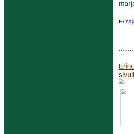
marj
Hunaja
........
Erin
sivui