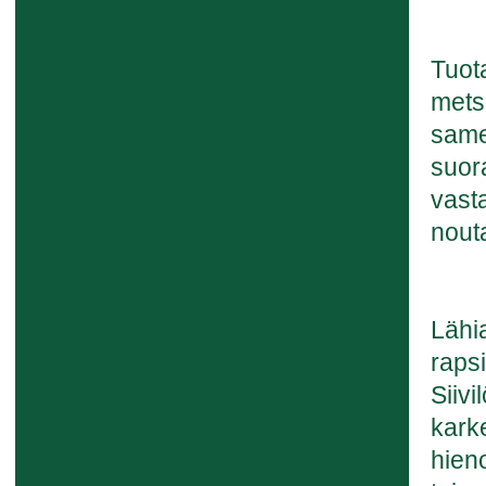
Tuot
mets
same
suora
vasta
nouta
Lähia
raps
Siiv
karke
hieno