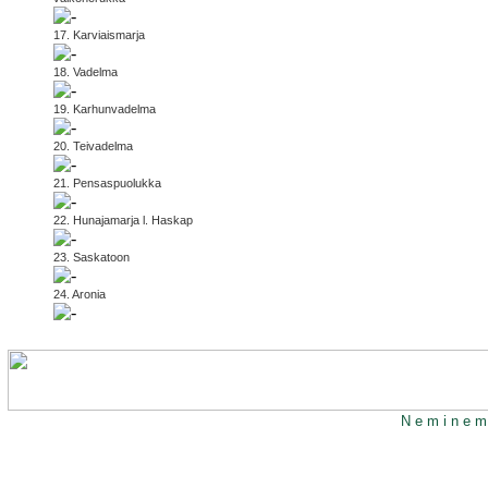
17. Karviaismarja
18. Vadelma
19. Karhunvadelma
20. Teivadelma
21. Pensaspuolukka
22. Hunajamarja l. Haskap
23. Saskatoon
24. Aronia
N e m i n e m 