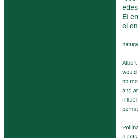
edess
Ei en
ei en
natur
Albert
would 
no mor
and ar
influe
perhap
Pollin
plants