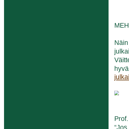
MEH
Näin
julka
Väit
hyvä
julka
Prof.
“Jos 