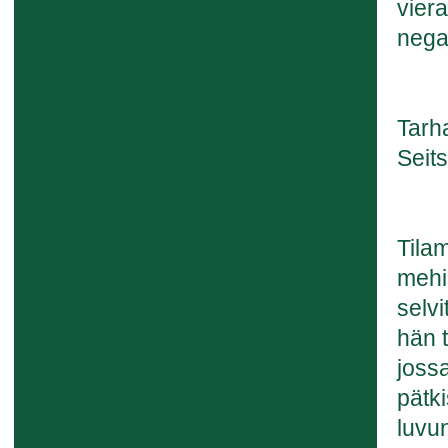
vier
negat
Tarh
Seit
Tila
mehi
selv
hän 
jossa
pätk
luvu