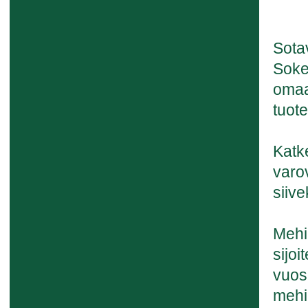
Sotav
Soker
omaa
tuote
Katk
varo
siive
Mehi
sijoi
vuos
mehi