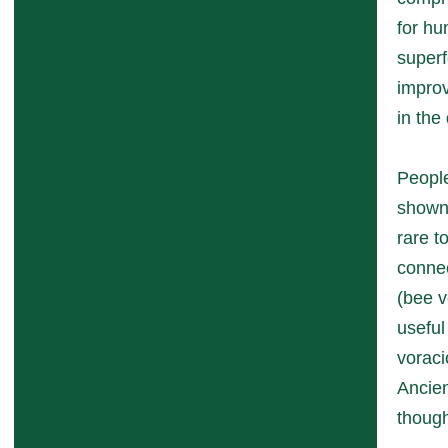
for hu
superf
improv
in the
People
shown 
rare t
connec
(bee v
useful
voraci
Ancien
though