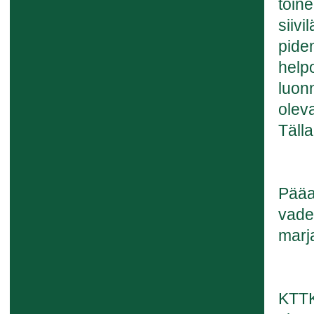
toine
siiv
pide
helpo
luonn
olev
Tälla
Pääas
vade
marj
KTTK