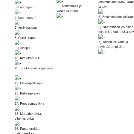
ensimmäinen kasvukaus
3. Toimintamalli ja
ja talvi
5. Luumupuu I
vastuulauseke
5) Ensimmäinen leikkau
6. Luumupuu II
6) Istuttamisen jälkeinen
7. Aprikoosipuu
toinen kasvukausi ja talv
8. Persikkapuu
7) Toinen leikkaus ja
myöhäisempi aika
9. Pluotipuu
10. Kirsikkapuu I
11. Kirsikkapuu ja -pensas
II
12. Makeapihlajapuu
13. Pähkinäkasvit
14. Pensasmustikka
15. Mustaherukka,
viherherukka
16. Punaherukka,
valkoherukka