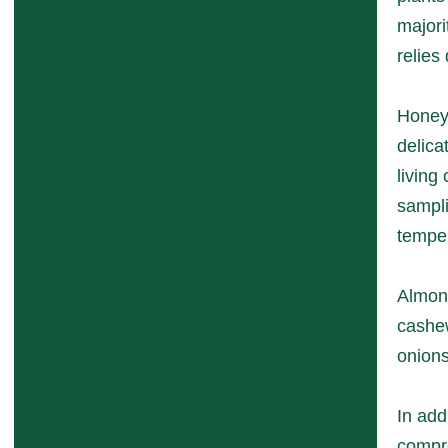
majori
relies
Honeyb
delica
living
sampli
temper
Almond
cashew
onions
In add
compre