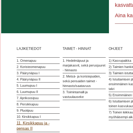
kasvatt
Aina ka
LAJIKETIEDOT
TAIMET - HINNAT
OHJEET
1. Omenapuu
1. Hedelmäpuut ja
1) Kasvupaikka
marjakasvit, sekä perusjuuret
2. Koristeomenapuu
2) Taimien hanki
- hinnasto
3. Päärynäpuu I
3) Taimien istutt
2. Metsä- ja koristepuiden,
4. Päärynäpuu II
4) Istuttamisen j
sekä pensaiden taimet -
ensimmäinen kas
5. Luumupuu I
hinnasto/saatavuus
talvi
6. Luumupuu II
3. Toimintamalli ja
5) Ensimmäinen 
vastuulauseke
7. Aprikoosipuu
6) Istuttamisen j
8. Persikkapuu
toinen kasvukausi
9. Pluotipuu
7) Toinen leikkau
10. Kirsikkapuu I
myöhäisempi aik
11. Kirsikkapuu ja -
pensas II