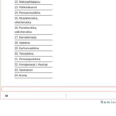
12. Makeapihlajapuu
13. Pähkinäkasvit
14. Pensasmustikka
15. Mustaherukka,
viherherukka
16. Punaherukka,
valkoherukka
17. Karviaismarja
18. Vadelma
19. Karhunvadelma
20. Teivadelma
21. Pensaspuolukka
22. Hunajamarja l. Haskap
23. Saskatoon
24. Aronia
N e m i n 