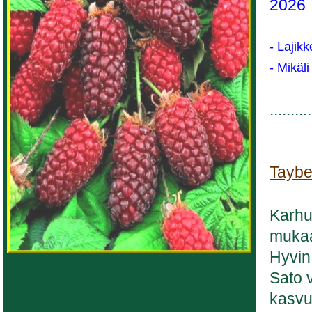
2026
- Lajik
- Mikäli
..........
Taybe
Karhu
mukaa
Hyvin 
Sato 
kasvu