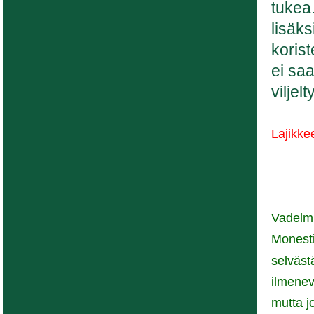
tukea
lisäks
koris
ei sa
viljel
Lajikke
Vadelmi
Monesti
selväst
ilmenev
mutta jo