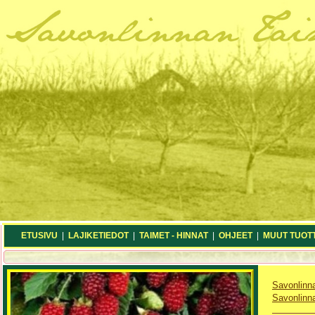
ETUSIVU
|
LAJIKETIEDOT
|
TAIMET - HINNAT
|
OHJEET
|
MUUT TUOT
Savonlinn
Savonlinn