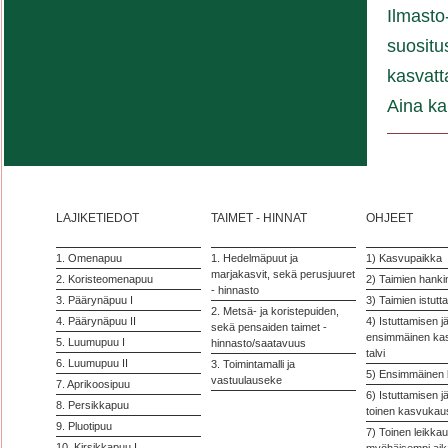
Ilmasto
suositu
kasvatt
Aina ka
LAJIKETIEDOT
TAIMET - HINNAT
OHJEET
1. Omenapuu
1. Hedelmäpuut ja
1) Kasvupaikka
marjakasvit, sekä perusjuuret
2. Koristeomenapuu
2) Taimien hanki
- hinnasto
3. Päärynäpuu I
3) Taimien istutt
2. Metsä- ja koristepuiden,
4. Päärynäpuu II
4) Istuttamisen j
sekä pensaiden taimet -
ensimmäinen kas
5. Luumupuu I
hinnasto/saatavuus
talvi
6. Luumupuu II
3. Toimintamalli ja
5) Ensimmäinen 
vastuulauseke
7. Aprikoosipuu
6) Istuttamisen j
8. Persikkapuu
toinen kasvukausi
9. Pluotipuu
7) Toinen leikkau
10. Kirsikkapuu I