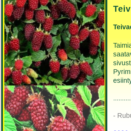
Tei
Teiva
Taimi
saatav
sivust
Pyrim
esiint
..........
- Rub