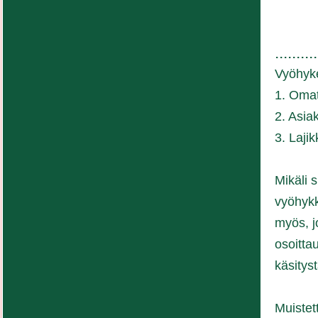
..........
Vyöhyke
1. Oma
2. Asia
3. Laji
Mikäli 
vyöhykk
myös, j
osoitta
käsity
Muistet