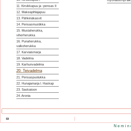
myöhäisempi aik
11. Kirsikkapuu ja -pensas II
12. Makeapihlajapuu
13. Pähkinäkasvit
14. Pensasmustikka
15. Mustaherukka,
viherherukka
16. Punaherukka,
valkoherukka
17. Karviaismarja
18. Vadelma
19. Karhunvadelma
20. Teivadelma
21. Pensaspuolukka
22. Hunajamarja l. Haskap
23. Saskatoon
24. Aronia
N e m i n 