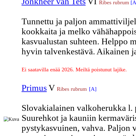
Jonkheer van Tets
VI
Ribes rubrum
[A
Tunnettu ja paljon ammattiviljel
kookkaita ja melko vähähappoi
kasvualustan suhteen. Helppo m
hyvin talvenkestävä. Aikainen j
Ei saatavilla enää 2026. Meiltä poistunut lajike.
Primus
V
Ribes rubrum
[A]
Slovakialainen valkoherukka l
Suurehkot ja kauniin kermaväris
pystykasvuinen, vahva. Paljon v