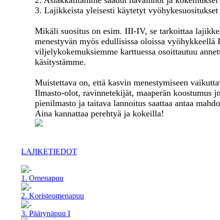
2. Asiakkailtamme saadut havainnot ja kokemukset
3. Lajikkeista yleisesti käytetyt vyöhykesuositukset
Mikäli suositus on esim. III-IV, se tarkoittaa laji
menestyvän myös edullisissa oloissa vyöhykkeellä I
viljelykokemuksiemme karttuessa osoittautuu annett
käsitystämme.
Muistettava on, että kasvin menestymiseen vaikuttavi
Ilmasto-olot, ravinnetekijät, maaperän koostumus jn
pienilmasto ja taitava lannoitus saattaa antaa mahd
Aina kannattaa perehtyä ja kokeilla!
LAJIKETIEDOT
1. Omenapuu
2. Koristeomenapuu
3. Päärynäpuu I