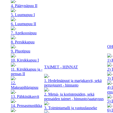
4. Päärynäpuu II
5. Luumupuu I
6. Luumupuu II
7. Aprikoosipuu
8. Persikkapuu
OH
9. Pluotipuu
10. Kirsikkapuu I
1) 
TAIMET - HINNAT
11. Kirsikkapuu ja -
2) 
pensas II
3) 
1. Hedelmäpuut ja marjakasvit, sekä
12.
perusjuuret - hinnasto
Makeapihlajapuu
4) 
ens
2. Metsä- ja koristepuiden, sekä
13. Pähkinäkasvit
pensaiden taimet - hinnasto/saatavuus
5) 
14. Pensasmustikka
3. Toimintamalli ja vastuulauseke
6) 