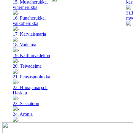
15. Mustaherukka,
kas
viherherukka
7) 
16. Punaherukka,
myö
valkoherukka
17. Karviaismarja
18. Vadelma
19. Karhunvadelma
20. Teivadelma
21. Pensaspuolukka
22. Hunajamarja l.
Haskap
23. Saskatoon
24. Aronia