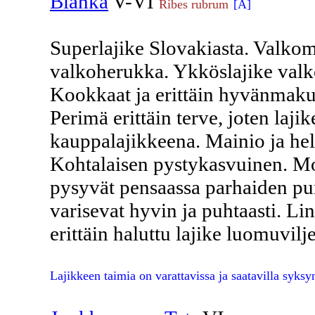
Blanka
V-VI
Ribes rubrum
[A]
Superlajike Slovakiasta. Valko
valkoherukka. Ykköslajike valko
Kookkaat ja erittäin hyvänmakuis
Perimä erittäin terve, joten laj
kauppalajikkeena. Mainio ja he
Kohtalaisen pystykasvuinen. Mon
pysyvät pensaassa parhaiden p
varisevat hyvin ja puhtaasti. Li
erittäin haluttu lajike luomuvilj
Lajikkeen taimia on varattavissa ja saatavilla syksy