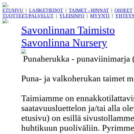
ETUSIVU
|
LAJIKETIEDOT
|
TAIMET - HINNAT
|
OHJEET
TUOTTEET/PALVELUT
|
YLEISINFO
|
MYYNTI
|
YHTEYS
Savonlinnan Taimisto
Savonlinna Nursery
Punaherukka - punaviinimarja 
Puna- ja valkoherukan taimet ma
Taimiamme on ennakkotilattavis
saatavuusluettelon ja/tai alla o
etusivu) on esillä sivustollamme
huhtikuun puoliväliin. Pyrimme 