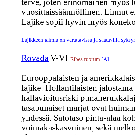
terve, joten erinomainen myös l
vuosittaissäännöllinen. Linnut e
Lajike sopii hyvin myös koneko
Lajikkeen taimia on varattavissa ja saatavilla syksy
Rovada
V-VI
Ribes rubrum
[A]
Eurooppalaisten ja amerikkalaist
lajike. Hollantilaisten jalostam
hallavioitusriski punaherukkal
tasapunaiset marjat ovat huiman 
yhdessä. Satotaso pinta-alaa ko
voimakaskasvuinen, sekä melko