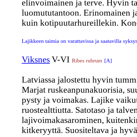
elinvoimainen ja terve. Hyvin 
luomututantoon. Erinomainen ja t
kuin kotipuutarhureillekin. Ko
Lajikkeen taimia on varattavissa ja saatavilla syksy
Viksnes
V-VI
Ribes rubrum
[A]
Latviassa jalostettu hyvin tumm
Marjat ruskeanpunakuorisia, s
pysty ja voimakas. Lajike vaikut
ruostealttiutta. Satotaso ja ta
lajivoimakasarominen, kuitenkin
kitkeryyttä. Suositeltava ja hyv