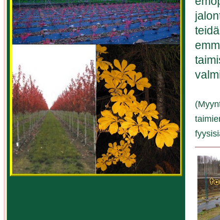
emop
jalon
teidä
emme
taim
valmi
(Myynt
taimie
fyysis