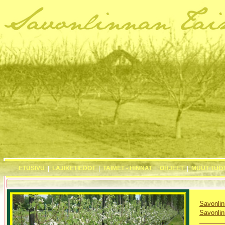
ETUSIVU
|
LAJIKETIEDOT
|
TAIMET - HINNAT
|
OHJEET
|
MUUT TUO
Savonlin
Savonlin