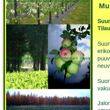
Mu
Suun
Tila
Suun
eriko
puuv
neuv
Suori
vakuu
Jalo