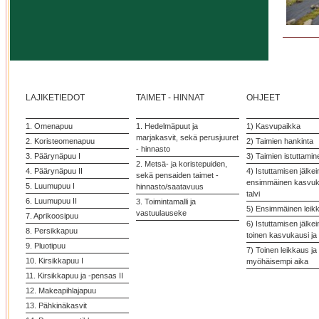
LAJIKETIEDOT
TAIMET - HINNAT
OHJEET
1. Omenapuu
1. Hedelmäpuut ja
1) Kasvupaikka
marjakasvit, sekä perusjuuret
2. Koristeomenapuu
2) Taimien hankinta
- hinnasto
3. Päärynäpuu I
3) Taimien istuttamin
2. Metsä- ja koristepuiden,
4. Päärynäpuu II
4) Istuttamisen jälke
sekä pensaiden taimet -
ensimmäinen kasvuka
5. Luumupuu I
hinnasto/saatavuus
talvi
6. Luumupuu II
3. Toimintamalli ja
5) Ensimmäinen leik
vastuulauseke
7. Aprikoosipuu
6) Istuttamisen jälke
8. Persikkapuu
toinen kasvukausi ja 
9. Pluotipuu
7) Toinen leikkaus ja
10. Kirsikkapuu I
myöhäisempi aika
11. Kirsikkapuu ja -pensas II
12. Makeapihlajapuu
13. Pähkinäkasvit