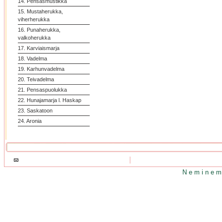
14. Pensasmustikka
15. Mustaherukka,
viherherukka
16. Punaherukka,
valkoherukka
17. Karviaismarja
18. Vadelma
19. Karhunvadelma
20. Teivadelma
21. Pensaspuolukka
22. Hunajamarja l. Haskap
23. Saskatoon
24. Aronia
N e m i n e m 