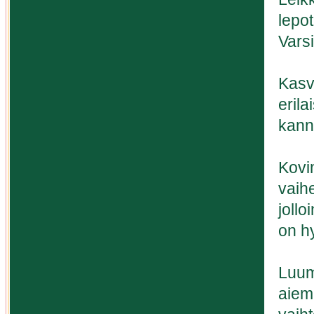
lepot
Vars
Kasv
erila
kann
Kovi
vaihe
jollo
on h
Luum
aiem