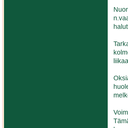
Nuor
n.va
halut
Tarka
kolm
liikaa
Oksi
huol
melk
Voim
Tämä