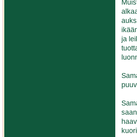
Muis
alka
auks
ikää
ja le
tuot
luon
Sama
puuv
Sama
saane
haav
kuori