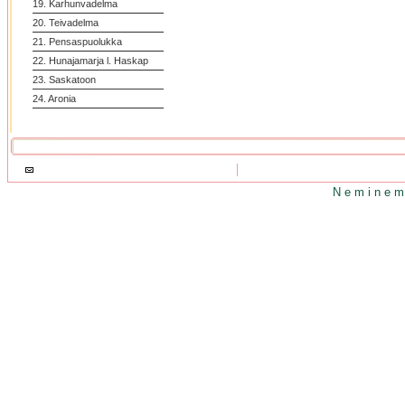
19. Karhunvadelma
20. Teivadelma
21. Pensaspuolukka
22. Hunajamarja l. Haskap
23. Saskatoon
24. Aronia
N e m i n e m 