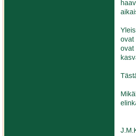
haav
aikai
Ylei
ovat 
ovat 
kasv
Tästä
Mikä
elink
J.M.