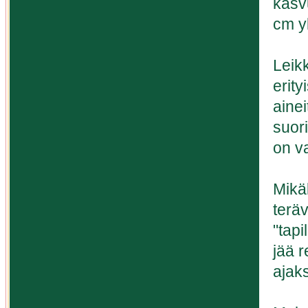
kasv
cm y
Leik
erit
ainei
suori
on va
Mikä
terä
"tap
jää r
ajaks