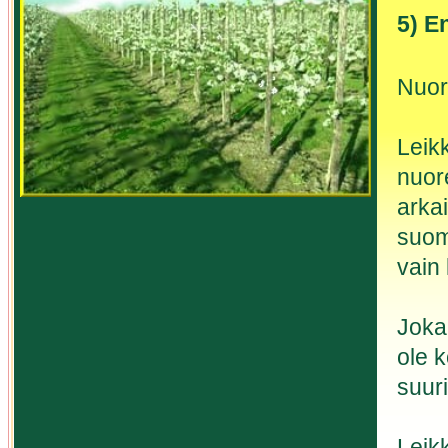
5) E
Nuor
Leikk
nuor
arkai
suom
vain
Joka
ole 
suuri
Leik