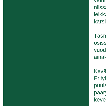
vaiht
niis
leikk
kärsi
Täsm
osiss
vuode
ainak
Kevät
Erit
puula
pääry
keve