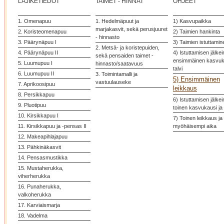
LAJIKETIEDOT
TAIMET - HINNAT
OHJEET
1. Omenapuu
1. Hedelmäpuut ja
1) Kasvupaikka
marjakasvit, sekä perusjuuret
2. Koristeomenapuu
2) Taimien hankinta
- hinnasto
3. Päärynäpuu I
3) Taimien istuttamin
2. Metsä- ja koristepuiden,
4. Päärynäpuu II
4) Istuttamisen jälke
sekä pensaiden taimet -
ensimmäinen kasvuka
5. Luumupuu I
hinnasto/saatavuus
talvi
6. Luumupuu II
3. Toimintamalli ja
5) Ensimmäinen
vastuulauseke
7. Aprikoosipuu
leikkaus
8. Persikkapuu
6) Istuttamisen jälke
9. Pluotipuu
toinen kasvukausi ja 
10. Kirsikkapuu I
7) Toinen leikkaus ja
11. Kirsikkapuu ja -pensas II
myöhäisempi aika
12. Makeapihlajapuu
13. Pähkinäkasvit
14. Pensasmustikka
15. Mustaherukka,
viherherukka
16. Punaherukka,
valkoherukka
17. Karviaismarja
18. Vadelma