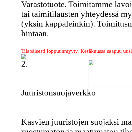
Varastotuote. Toimitamme lavoit
tai taimitilausten yhteydessä m
(yksin kappaleinkin). Toimitusmä
hintaan.
Tilapäisesti loppuunmyyty. Kesäkuussa saapuu uusi 
2.
Juuristonsuojaverkko
Kasvien juuristojen suojaksi ma
ruostumaton ja maatumaton tihe