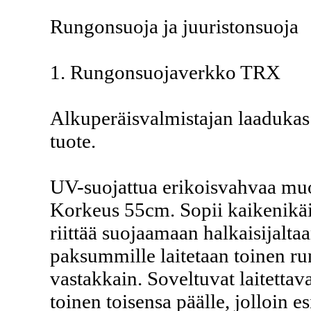
Rungonsuoja ja juuristonsuoja
1. Rungonsuojaverkko TRX
Alkuperäisvalmistajan laadukas
tuote.
UV-suojattua erikoisvahvaa mu
Korkeus 55cm. Sopii kaikenikäis
riittää suojaamaan halkaisijalta
paksummille laitetaan toinen ru
vastakkain. Soveltuvat laitetta
toinen toisensa päälle, jolloin e