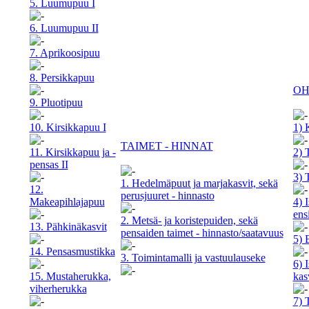
5. Luumupuu I
6. Luumupuu II
7. Aprikoosipuu
8. Persikkapuu
OH
9. Pluotipuu
10. Kirsikkapuu I
1) 
TAIMET - HINNAT
11. Kirsikkapuu ja -
2) 
pensas II
3) 
1. Hedelmäpuut ja marjakasvit, sekä
12.
perusjuuret - hinnasto
Makeapihlajapuu
4) 
ens
2. Metsä- ja koristepuiden, sekä
13. Pähkinäkasvit
pensaiden taimet - hinnasto/saatavuus
5) 
14. Pensasmustikka
3. Toimintamalli ja vastuulauseke
6) 
15. Mustaherukka,
kas
viherherukka
7) 