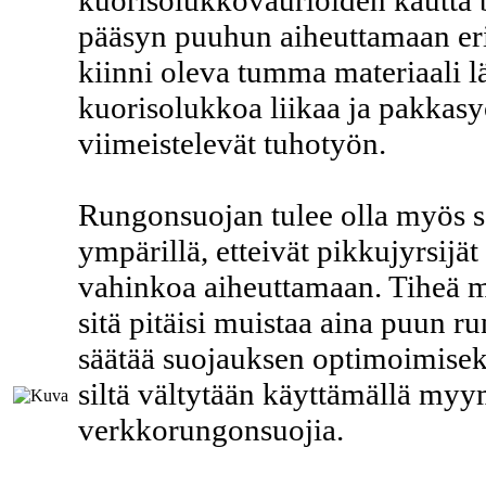
kuorisolukkovaurioiden kautta b
pääsyn puuhun aiheuttamaan eril
kiinni oleva tumma materiaali 
kuorisolukkoa liikaa ja pakkasy
viimeistelevät tuhotyön.
Rungonsuojan tulee olla myös se
ympärillä, etteivät pikkujyrsijät
vahinkoa aiheuttamaan. Tiheä m
sitä pitäisi muistaa aina puun 
säätää suojauksen optimoimisek
siltä vältytään käyttämällä m
verkkorungonsuojia.