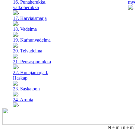
16. Punaherukka,
myö
valkoherukka
17. Karviaismarja
18. Vadelma
19. Karhunvadelma
20. Teivadelma
21. Pensaspuolukka
22. Hunajamarja l.
Haskap
23. Saskatoon
24. Aronia
N e m i n e m p