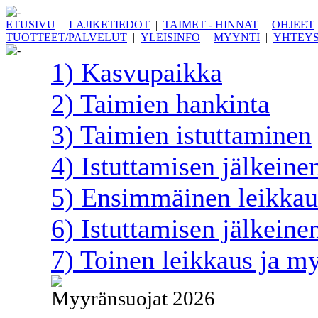
ETUSIVU
|
LAJIKETIEDOT
|
TAIMET - HINNAT
|
OHJEET
TUOTTEET/PALVELUT
|
YLEISINFO
|
MYYNTI
|
YHTEYS
1) Kasvupaikka
2) Taimien hankinta
3) Taimien istuttaminen
4) Istuttamisen jälkein
5) Ensimmäinen leikkau
6) Istuttamisen jälkeine
7) Toinen leikkaus ja m
Myyränsuojat 2026