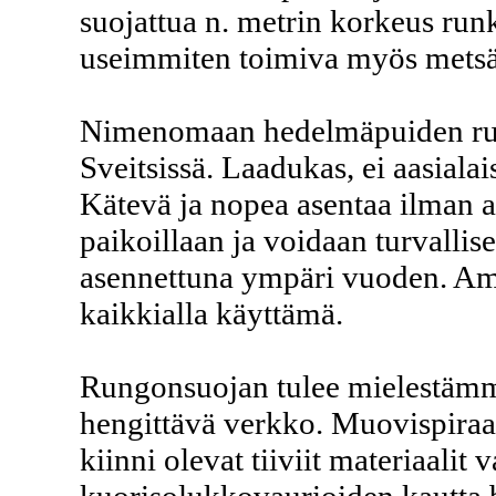
suojattua n. metrin korkeus run
useimmiten toimiva myös metsäj
Nimenomaan hedelmäpuiden run
Sveitsissä. Laadukas, ei aasialai
Kätevä ja nopea asentaa ilman a
paikoillaan ja voidaan turvallise
asennettuna ympäri vuoden. Amm
kaikkialla käyttämä.
Rungonsuojan tulee mielestämme
hengittävä verkko. Muovispiraal
kiinni olevat tiiviit materiaalit