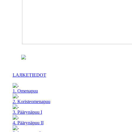
LAJIKETIEDOT
1. Omenapuu
2. Koristeomenapuu
3. Päärynäpuu I
4. Päärynäpuu II