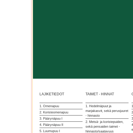
LAJIKETIEDOT
TAIMET - HINNAT
1. Omenapuu
1. Hedelmäpuut ja
marjakasvit, sekä perusjuuret
2. Koristeomenapuu
2
- hinnasto
3. Päärynäpuu I
3
2. Metsä- ja koristepuiden,
4. Päärynäpuu II
4
sekä pensaiden taimet -
5. Luumupuu I
hinnasto/saatavuus