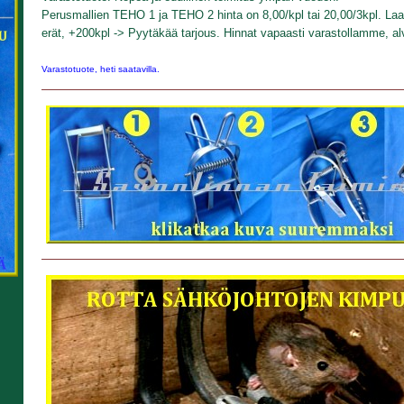
Perusmallien TEHO 1 ja TEHO 2 hinta on 8,00/kpl tai 20,00/3kpl. L
erät, +200kpl -> Pyytäkää tarjous. Hinnat vapaasti varastollamme, al
Varastotuote, heti saatavilla.