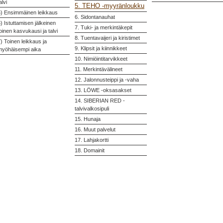
alvi
5. TEHO -myyränloukku
5) Ensimmäinen leikkaus
6. Sidontanauhat
) Istuttamisen jälkeinen
7. Tuki- ja merkintäkepit
oinen kasvukausi ja talvi
8. Tuentavaijeri ja kiristimet
) Toinen leikkaus ja
9. Klipsit ja kiinnikkeet
myöhäisempi aika
10. Nimiöintitarvikkeet
11. Merkintävälineet
12. Jalonnusteippi ja -vaha
13. LÖWE -oksasakset
14. SIBERIAN RED -
talvivalkosipuli
15. Hunaja
16. Muut palvelut
17. Lahjakortti
18. Domainit