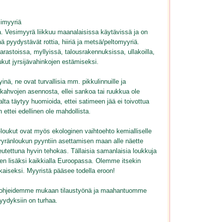
imyyriä
ta. Vesimyyrä liikkuu maanalaisissa käytävissä ja on
ä pyydystävät rottia, hiiriä ja metsä/peltomyyriä.
arastoissa, myllyissä, talousrakennuksissa, ullakoilla,
ukut jyrsijävahinkojen estämiseksi.
inä, ne ovat turvallisia mm. pikkulinnuille ja
 kahvojen asennosta, ellei sankoa tai ruukkua ole
a täytyy huomioida, ettei satimeen jää ei toivottua
 ettei edellinen ole mahdollista.
loukut ovat myös ekologinen vaihtoehto kemialliselle
yyränloukun pyyntiin asettamisen maan alle näette
utettuna hyvin tehokas. Tällaisia samanlaisia loukkuja
en lisäksi kaikkialla Euroopassa. Olemme itsekin
kaiseksi. Myyristä pääsee todella eroon!
tä ohjeidemme mukaan tilaustyönä ja maahantuomme
pyydyksiin on turhaa.