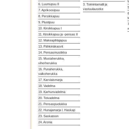
t
6. Luumupuu II
3. Toimintamalli ja
vastuulauseke
7. Aprikoosipuu
6
8. Persikkapuu
t
9. Pluotipuu
7
10. Kirsikkapuu I
11. Kirsikkapuu ja -pensas II
12. Makeapihlajapuu
13. Pähkinäkasvit
14. Pensasmustikka
15. Mustaherukka,
viherherukka
16. Punaherukka,
valkoherukka
17. Karviaismarja
18. Vadelma
19. Karhunvadelma
20. Teivadelma
21. Pensaspuolukka
22. Hunajamarja l. Haskap
23. Saskatoon
24. Aronia