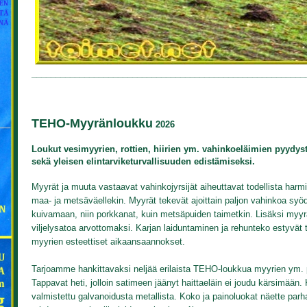
_________________________________________________________
TEHO-Myyränloukku
2026
Loukut vesimyyrien, rottien, hiirien ym. vahinkoeläimien pyydys
sekä yleisen elintarviketurvallisuuden edistämiseksi.
Myyrät ja muuta vastaavat vahinkojyrsijät aiheuttavat todellista harm
maa- ja metsäväellekin. Myyrät tekevät ajoittain paljon vahinkoa syöde
kuivamaan, niin porkkanat, kuin metsäpuiden taimetkin. Lisäksi myyrät 
viljelysatoa arvottomaksi. Karjan laiduntaminen ja rehunteko estyvät 
myyrien esteettiset aikaansaannokset.
Tarjoamme hankittavaksi neljää erilaista TEHO-loukkua myyrien ym. p
Tappavat heti, jolloin satimeen jäänyt haittaeläin ei joudu kärsimään. 
valmistettu galvanoidusta metallista. Koko ja painoluokat näette parh