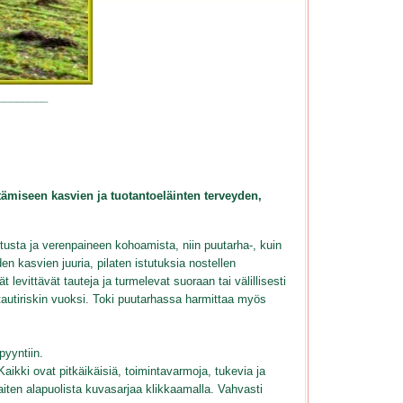
________
tämiseen kasvien ja tuotantoeläinten terveyden,
itusta ja verenpaineen kohoamista, niin puutarha-, kuin
n kasvien juuria, pilaten istutuksia nostellen
levittävät tauteja ja turmelevat suoraan tai välillisesti
tautiriskin vuoksi. Toki puutarhassa harmittaa myös
yyntiin.
Kaikki ovat pitkäikäisiä, toimintavarmoja, tukevia ja
aiten alapuolista kuvasarjaa klikkaamalla. Vahvasti