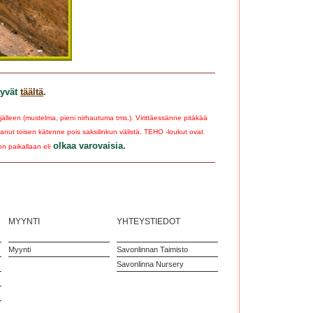
tyvät
täältä
.
lleen (mustelma, pieni nirhautuma tms.). Virittäessänne pitäkää
tanut toisen kätenne pois saksilinkun välistä. TEHO -loukut ovat
olkaa varovaisia.
on paikallaan eli
MYYNTI
YHTEYSTIEDOT
Myynti
Savonlinnan Taimisto
Savonlinna Nursery