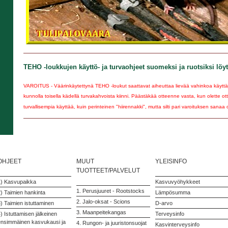
TEHO -loukkujen käyttö- ja turvaohjeet suomeksi ja ruotsiksi löy
VAROITUS - Väärinkäytettynä TEHO -loukut saattavat aiheuttaa lievää vahinkoa käyttäjä
kunnolla toisella kädellä turvakahvoista kiinni. Päästäkää otteenne vasta, kun olette ot
turvallisempia käyttää, kuin perinteinen "hiirennakki", mutta silti pari varoituksen sanaa 
OHJEET
MUUT
YLEISINFO
TUOTTEET/PALVELUT
1) Kasvupaikka
Kasvuvyöhykkeet
1. Perusjuuret - Rootstocks
) Taimien hankinta
Lämpösumma
2. Jalo-oksat - Scions
) Taimien istuttaminen
D-arvo
3. Maanpeitekangas
) Istuttamisen jälkeinen
Terveysinfo
ensimmäinen kasvukausi ja
4. Rungon- ja juuristonsuojat
Kasvinterveysinfo