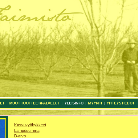
ET
|
MUUT TUOTTEET/PALVELUT
|
YLEISINFO
|
MYYNTI
|
YHTEYSTIEDOT
Kasvuvyöhykkeet
Lämpösumma
D-arvo