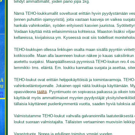
tehdyt ammattimallit, joiden paino jopa 1kg.
Nämä TEHO-loukkumallit soveltuvat erittäin hyvin pyydystämään ves
(ennen puhuttiin ojamyyristä), joita vastaan kasveja on vaikea suoja
hankala vahinkoeläin, syöden erityisesti kasvien juuristoa. Syötitettyn
Voidaan käyttää mitä erilaisimmissa kohteissa. Maaston lisäksi viljav
kellareissa, kivijaloissa ym. Kyseessä ovat siis todelliset moniteholo
TEHO-loukkujen ollessa linkkujen osalta maan sisällä pyyntiin viritetty
kotikissoille. Maan alla lauenneen loukun näkee jo kauas saksilinkun
asetettu suojaksi. Maanpäällisessä pyynnissä TEHO-loukun nro.4 osalt
lemmikki- tms. eläintä. Em. loukku kannattaa suojata ja asettaa, siten
TEHO-loukut ovat erittäin helppokäyttöisiä ja toimintavarmoja. TEHO-
vahinkoeläintorjunnalle. Jokainen oppii näitä loukkuja käyttämään. M
opasvideona
täältä
. Pyyntimuoto on sopivassa paikassa ja oikein tote
käyttävät myös ammattimaiset myyrien pyydystäjät yksityishenkilöid
tällaisia käyttäneet puolenkymmentä vuotta, saaden hyviä tuloksia ai
Valmistutamme TEHO-loukut vahvalla galvanoinnilla laatuteräkses
loukut suoraan valmistajalta. Tällaisten vertaaminen muovisiin leikki
Varastotuote. Nopea ja edullinen toimitus ympäri vuoden.