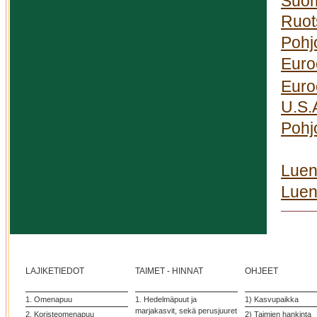
Suom
Ruot
Pohj
Euro
Euro
U.S.
Pohj
Luen
Luen
LAJIKETIEDOT
TAIMET - HINNAT
OHJEET
1. Omenapuu
1. Hedelmäpuut ja
1) Kasvupaikka
marjakasvit, sekä perusjuuret
2. Koristeomenapuu
2) Taimien hankinta