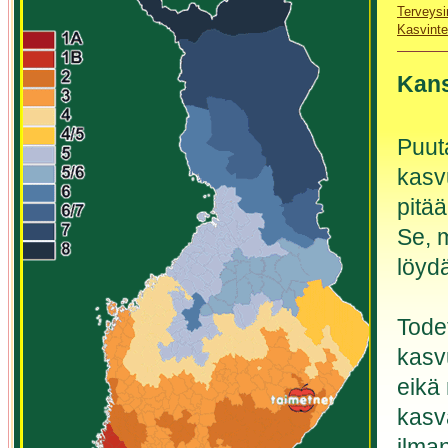
Terveysi
Kasvinte
Kans
Puuta
kasv
pitä
Se, m
löydä
Tode
kasv
eikä 
kasva
ilma