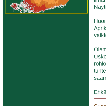
Näyt
Huom
Apri
vaik
Olemm
Usko
rohke
tunt
saam
Ehkä 