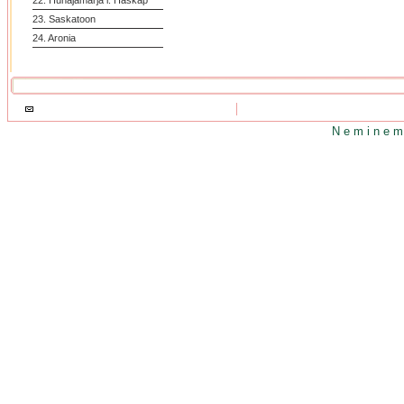
22. Hunajamarja l. Haskap
23. Saskatoon
24. Aronia
N e m i n e m 