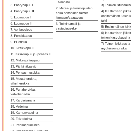
- hinnasto
3. Päärynäpuu I
3) Taimien istuttamin
2. Metsä- ja koristepuiden,
4. Päärynäpuu II
4) Istuttamisen jälke
sekä pensaiden taimet -
ensimmäinen kasvuka
5. Luumupuu I
hinnasto/saatavuus
talvi
6. Luumupuu II
3. Toimintamalli ja
5) Ensimmäinen leik
vastuulauseke
7. Aprikoosipuu
6) Istuttamisen jälke
8. Persikkapuu
toinen kasvukausi ja 
9. Pluotipuu
7) Toinen leikkaus ja
10. Kirsikkapuu I
myöhäisempi aika
11. Kirsikkapuu ja -pensas II
12. Makeapihlajapuu
13. Pähkinäkasvit
14. Pensasmustikka
15. Mustaherukka,
viherherukka
16. Punaherukka,
valkoherukka
17. Karviaismarja
18. Vadelma
19. Karhunvadelma
20. Teivadelma
21. Pensaspuolukka