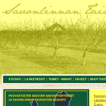
ETUSIVU
|
LAJIKETIEDOT
|
TAIMET - HINNAT
|
OHJEET
|
MUUT TUO
Kasvuvy
Lämpös
D-arvo