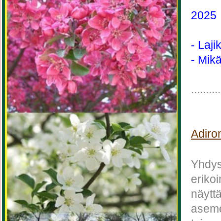
2025
- Laji
- Mikä
..........
Adiro
Yhdysv
eriko
näyttä
aseme