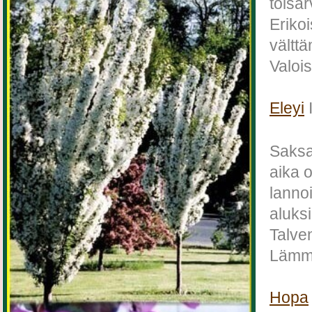
toisar
Eriko
välttä
Valoi
Eleyi
Saksa
aika o
lanno
aluks
Talve
Lämmi
Hopa