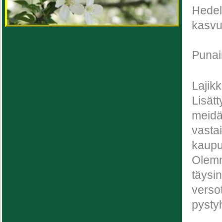
Hedel
kasvu
Punai
Lajik
Lisätt
meidän
vasta
kaupun
Olemm
täysi
verso
pystyh