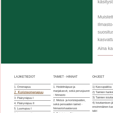
käsity
Muistet
Ilmasto
suositu
kasvatt
Aina ka
LAJIKETIEDOT
TAIMET - HINNAT
OHJEET
1. Omenapuu
1. Hedelmäpuut ja
1) Kasvupaikka
marjakasvit, sekä perusjuuret
2. Koristeomenapuu
2) Taimien hanki
- hinnasto
3) Taimien istutt
3. Päärynäpuu I
2. Metsä- ja koristepuiden,
4) Istuttamisen j
4. Päärynäpuu II
sekä pensaiden taimet -
ensimmäinen kas
hinnasto/saatavuus
5. Luumupuu I
talvi