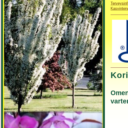
Terveysinf
Kasvinter
Kor
Omena
varte