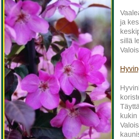
Vaale
ja ke
keskip
sillä 
Valoi
Hyvin
Hyvink
koris
Täyttä
kukin
Valois
kauni