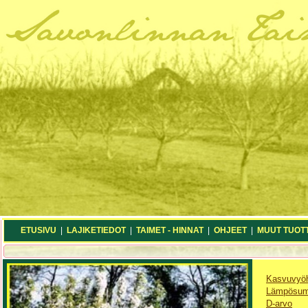
ETUSIVU
|
LAJIKETIEDOT
|
TAIMET - HINNAT
|
OHJEET
|
MUUT TUOT
Kasvuvyö
Lämpösu
D-arvo