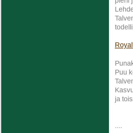
pieni
Lehde
Talve
todel
Royal
Punak
Puu k
Talve
Kasvu
ja toi
....