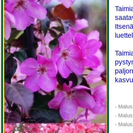
Taimi
saatav
Itsen
luette
Taimia
pysty
paljon
kasvua
- Malus
- Malus
- Malus