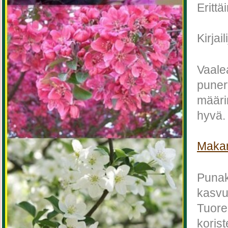
Eritt
Kirjail
Vaale
puner
määri
hyvä.
Maka
Punak
kasvu
Tuore
koris