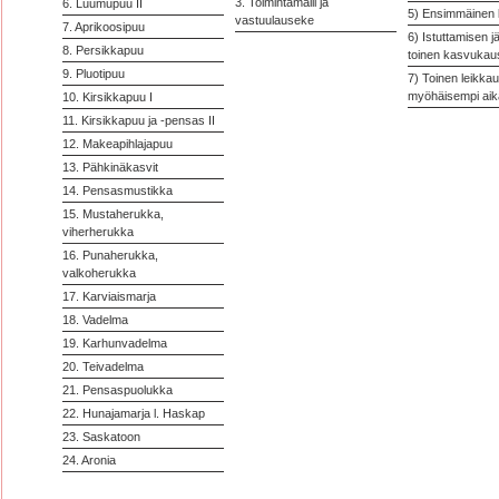
3. Toimintamalli ja
6. Luumupuu II
5) Ensimmäinen 
vastuulauseke
7. Aprikoosipuu
6) Istuttamisen j
8. Persikkapuu
toinen kasvukausi
9. Pluotipuu
7) Toinen leikkau
myöhäisempi aik
10. Kirsikkapuu I
11. Kirsikkapuu ja -pensas II
12. Makeapihlajapuu
13. Pähkinäkasvit
14. Pensasmustikka
15. Mustaherukka,
viherherukka
16. Punaherukka,
valkoherukka
17. Karviaismarja
18. Vadelma
19. Karhunvadelma
20. Teivadelma
21. Pensaspuolukka
22. Hunajamarja l. Haskap
23. Saskatoon
24. Aronia