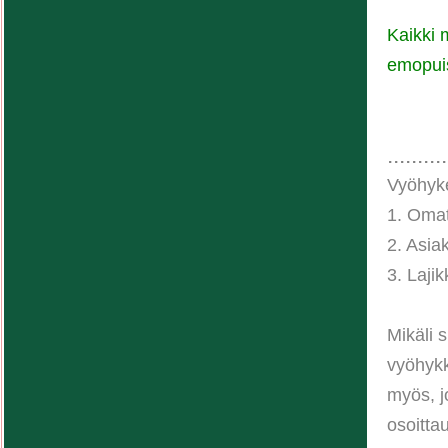
Kaikki 
emopui
..........
Vyöhyke
1. Oma
2. Asia
3. Laji
Mikäli 
vyöhykk
myös, j
osoitta