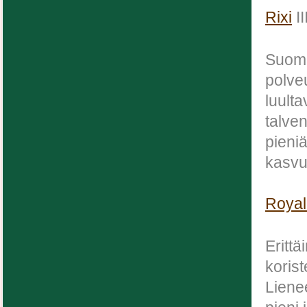
Rixi
II
Suome
polve
luult
talve
pieni
kasvu
Royal
Eritt
koris
Liene