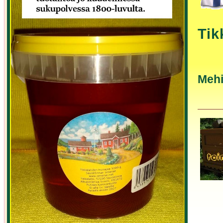
Tik
Mehi