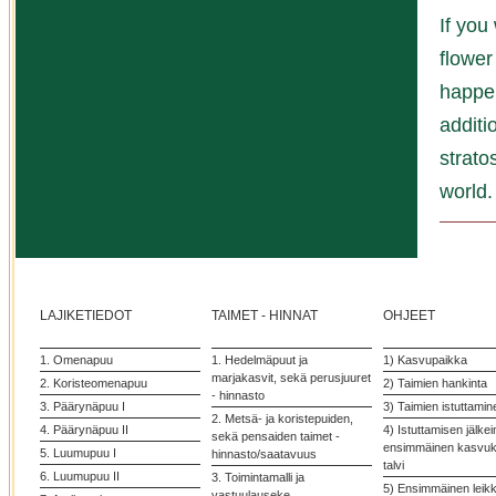
If you
flower
happen
additi
strato
world.
LAJIKETIEDOT
TAIMET - HINNAT
OHJEET
1. Omenapuu
1. Hedelmäpuut ja
1) Kasvupaikka
marjakasvit, sekä perusjuuret
2. Koristeomenapuu
2) Taimien hankinta
- hinnasto
3. Päärynäpuu I
3) Taimien istuttamin
2. Metsä- ja koristepuiden,
4. Päärynäpuu II
4) Istuttamisen jälke
sekä pensaiden taimet -
ensimmäinen kasvuka
5. Luumupuu I
hinnasto/saatavuus
talvi
6. Luumupuu II
3. Toimintamalli ja
5) Ensimmäinen leik
vastuulauseke