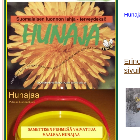
Hunaja
........
Erin
sivui