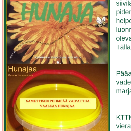
siiv
pide
helpo
luonn
olev
Tälla
Pääas
vade
marj
KTTK
vier