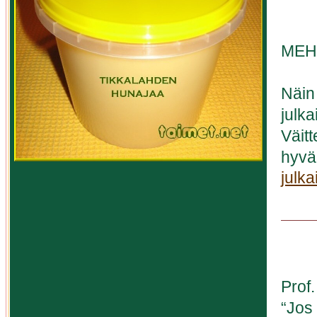
MEH
Näin
julka
Väit
hyvä
julka
Prof.
“Jos 