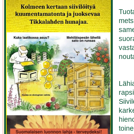
Tuot
mets
same
suora
vasta
nouta
Lähia
raps
Siiv
karke
hieno
toine