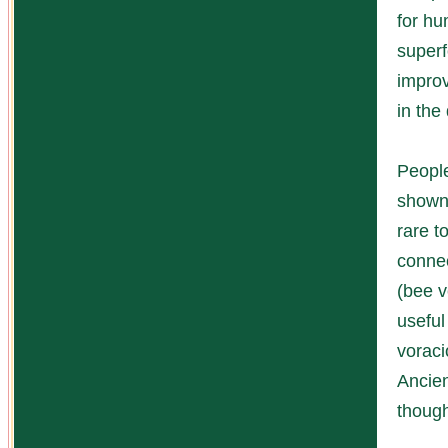
for hu
superf
improv
in the
People
shown 
rare t
connec
(bee v
useful
voraci
Ancien
though