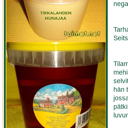
negat
Tarh
Seit
Tila
mehi
selv
hän 
jossa
pätk
luvu