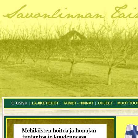
ETUSIVU
|
LAJIKETIEDOT
|
TAIMET - HINNAT
|
OHJEET
|
MUUT TUO