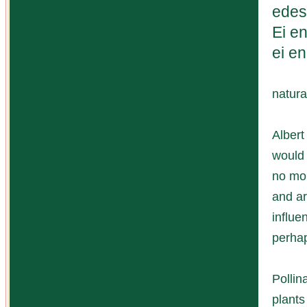
edess
Ei en
ei en
natur
Albert
would 
no mor
and ar
influe
perhap
Pollin
plants