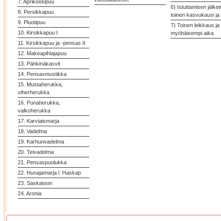
7. Aprikoosipuu
6) Istuttamisen jälke
8. Persikkapuu
toinen kasvukausi ja 
9. Pluotipuu
7) Toinen leikkaus ja
10. Kirsikkapuu I
myöhäisempi aika
11. Kirsikkapuu ja -pensas II
12. Makeapihlajapuu
13. Pähkinäkasvit
14. Pensasmustikka
15. Mustaherukka,
viherherukka
16. Punaherukka,
valkoherukka
17. Karviaismarja
18. Vadelma
19. Karhunvadelma
20. Teivadelma
21. Pensaspuolukka
22. Hunajamarja l. Haskap
23. Saskatoon
24. Aronia