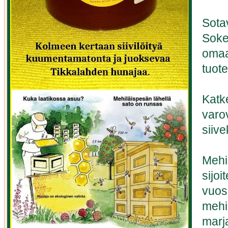
Sotav
Soker
omaa
tuote
Katk
varo
siive
Mehi
sijoi
vuos
mehi
marj