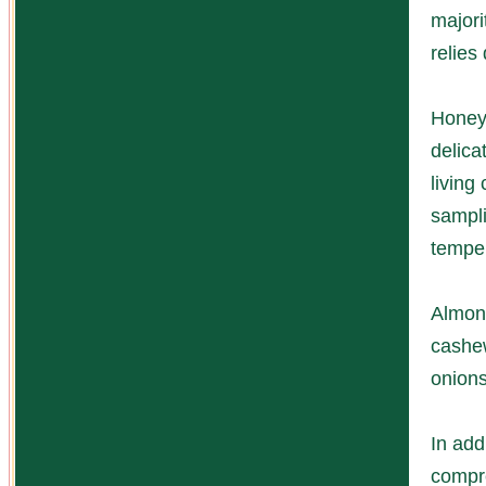
majori
relies
Honeyb
delica
living
sampli
temper
Almond
cashew
onions
In add
compre