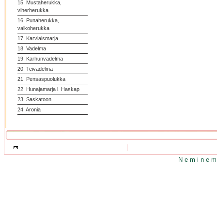
15. Mustaherukka,
viherherukka
16. Punaherukka,
valkoherukka
17. Karviaismarja
18. Vadelma
19. Karhunvadelma
20. Teivadelma
21. Pensaspuolukka
22. Hunajamarja l. Haskap
23. Saskatoon
24. Aronia
N e m i n e m 