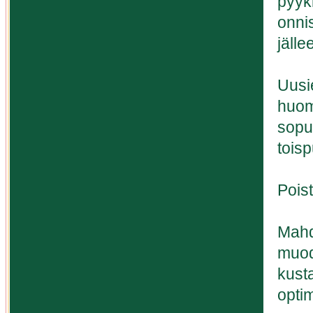
pyykk
onni
jälle
Uusi
huom
sopus
tois
Poist
Mahd
muodo
kust
opti