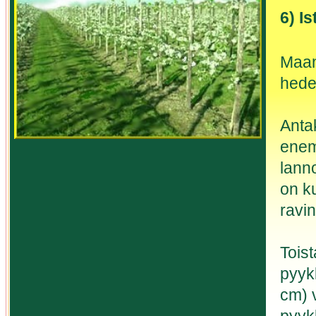
6) I
Maan
hedel
Anta
enem
lann
on ku
ravin
Tois
pyykk
cm) v