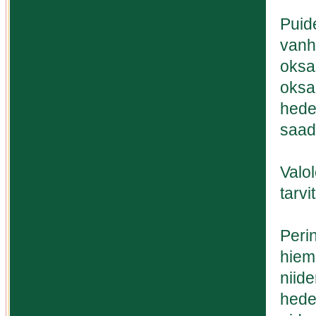
Puid
vanh
oksas
oksak
hede
saad
Valol
tarvi
Peri
hiem
niid
hede