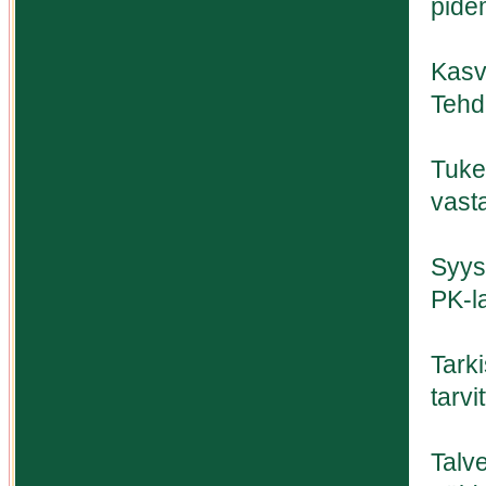
pide
Kasvu
Tehdä
Tuke
vast
Syys
PK-l
Tark
tarvi
Talv