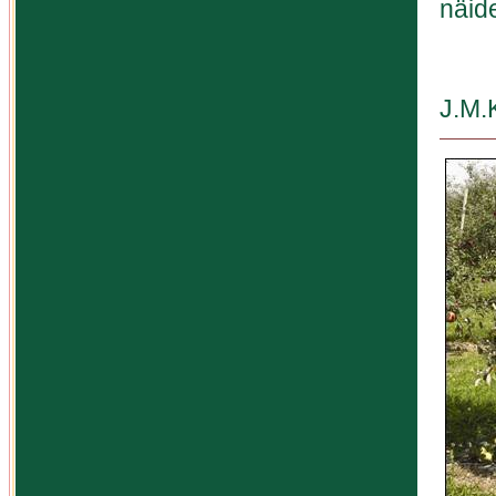
näid
J.M.