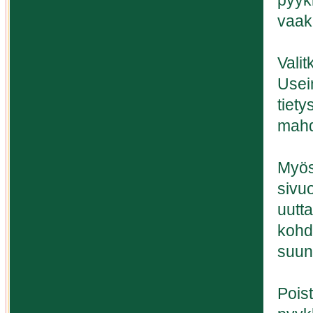
pyyk
vaak
Valit
Usei
tiet
mahd
Myös
sivuo
uutt
kohd
suun
Pois