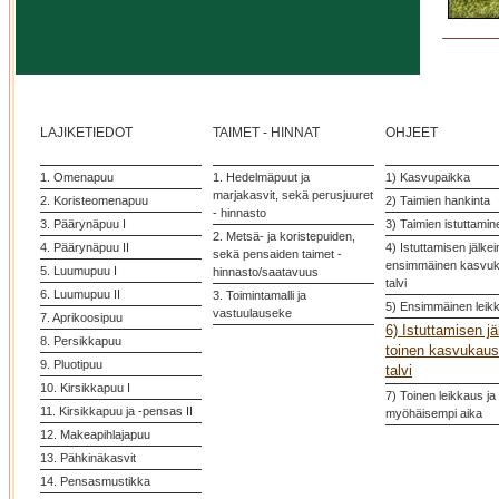
LAJIKETIEDOT
TAIMET - HINNAT
OHJEET
1. Omenapuu
1. Hedelmäpuut ja
1) Kasvupaikka
marjakasvit, sekä perusjuuret
2. Koristeomenapuu
2) Taimien hankinta
- hinnasto
3. Päärynäpuu I
3) Taimien istuttamin
2. Metsä- ja koristepuiden,
4. Päärynäpuu II
4) Istuttamisen jälke
sekä pensaiden taimet -
ensimmäinen kasvuka
5. Luumupuu I
hinnasto/saatavuus
talvi
6. Luumupuu II
3. Toimintamalli ja
5) Ensimmäinen leik
vastuulauseke
7. Aprikoosipuu
6) Istuttamisen j
8. Persikkapuu
toinen kasvukausi
9. Pluotipuu
talvi
10. Kirsikkapuu I
7) Toinen leikkaus ja
11. Kirsikkapuu ja -pensas II
myöhäisempi aika
12. Makeapihlajapuu
13. Pähkinäkasvit
14. Pensasmustikka